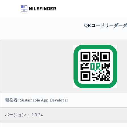
S
k
i
p
QRコードリーダー
t
o
c
o
n
t
e
n
t
開発者: Sustainable App Developer
バージョン： 2.3.34