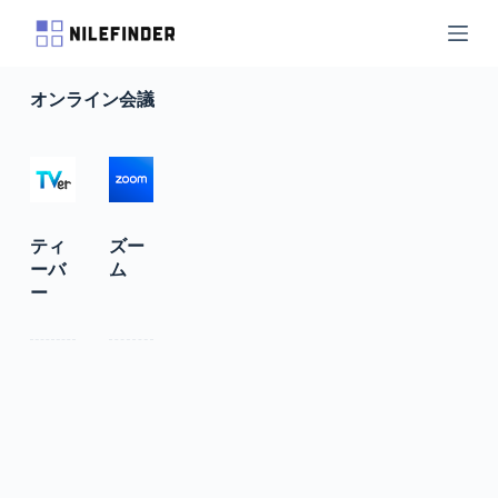
S
k
i
p
オンライン会議
t
o
c
o
n
t
e
n
ティ
ズー
t
ーバ
ム
ー