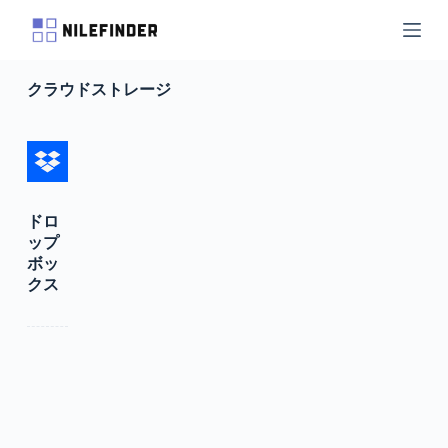
S
k
i
p
クラウドストレージ
t
o
c
o
n
t
e
n
ドロ
t
ップ
ボッ
クス