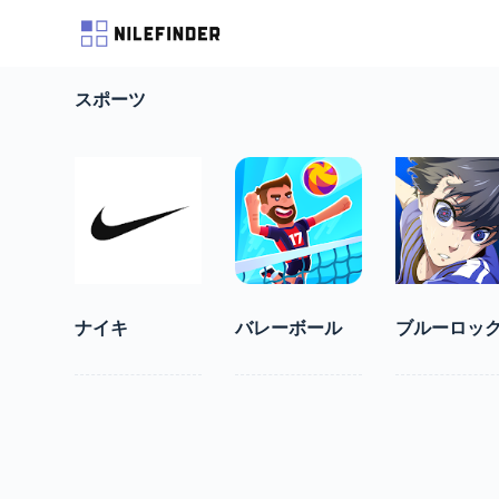
S
k
i
p
スポーツ
t
o
c
o
n
t
e
n
t
ナイキ
バレーボール
ブルーロッ