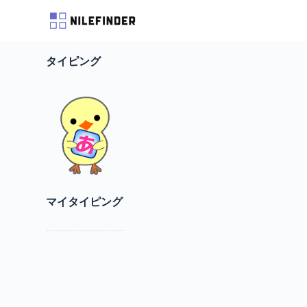
S
k
i
p
タイピング
t
o
c
o
n
t
e
n
t
マイタイピング