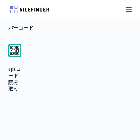
S
k
i
p
バーコード
t
o
c
o
n
t
e
n
QRコ
t
ード
読み
取り