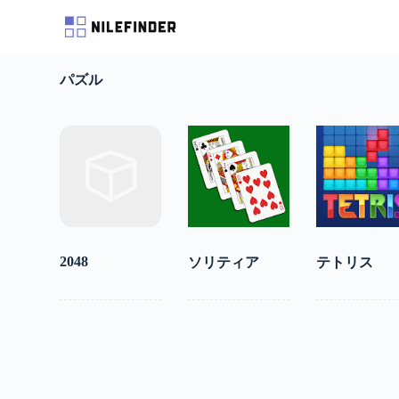
S
k
i
p
パズル
t
o
c
o
n
t
e
n
t
2048
ソリティア
テトリス