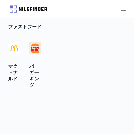
S
k
i
p
ファストフード
t
o
c
o
n
t
e
n
マク
バー
t
ドナ
ガー
ルド
キン
グ