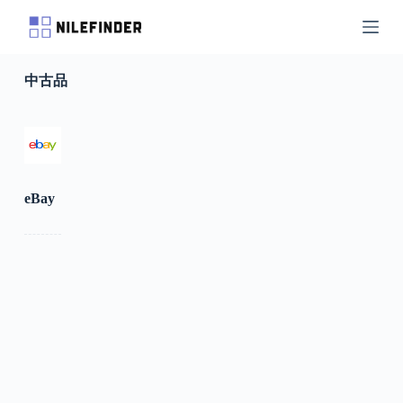
S
k
i
p
中古品
t
o
c
o
n
t
e
n
eBay
t