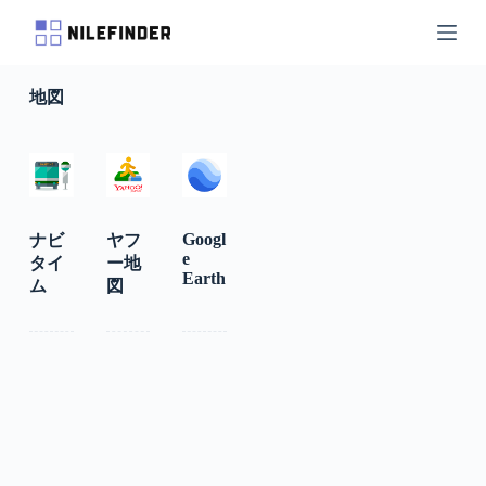
S
k
i
p
地図
t
o
c
o
n
t
e
n
Googl
ナビ
ヤフ
t
e
タイ
ー地
Earth
ム
図