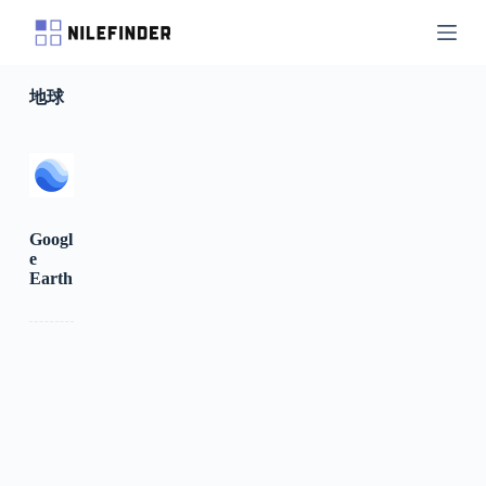
S
k
i
p
地球
t
o
c
o
n
t
e
n
Googl
t
e
Earth