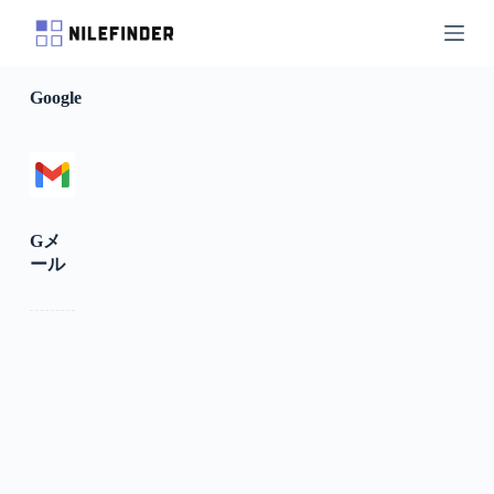
S
k
i
p
Google
t
o
c
o
n
t
e
n
Gメ
t
ール