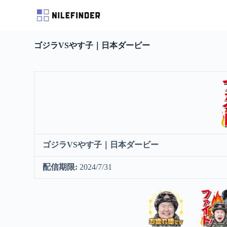
S
k
i
p
ゴジラVSやす子｜日本ダービー
t
o
c
o
n
t
e
n
t
ゴジラVSやす子｜日本ダービー
配信期限:
2024/7/31