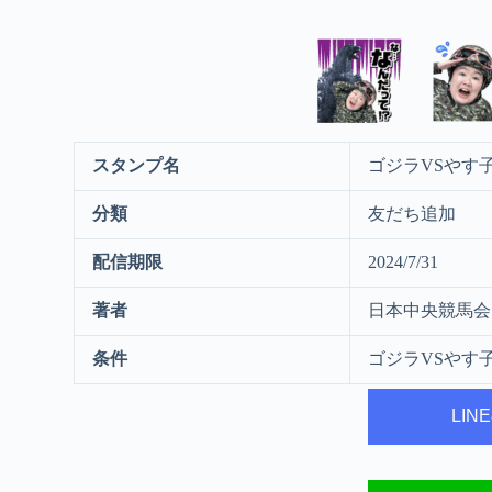
スタンプ名
ゴジラVSやす
分類
友だち追加
配信期限
2024/7/31
著者
日本中央競馬会
条件
ゴジラVSやす
LI