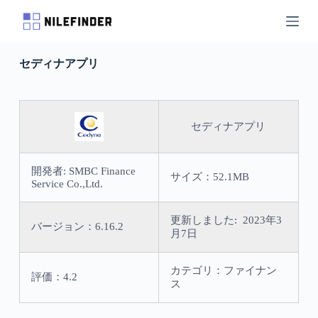
S
k
i
p
セディナアプリ
t
o
c
o
n
セディナアプリ
t
e
n
t
開発者: SMBC Finance
サイズ：52.1MB
Service Co.,Ltd.
更新しました: 2023年3
バージョン：6.16.2
月7日
カテゴリ：ファイナン
評価：4.2
ス