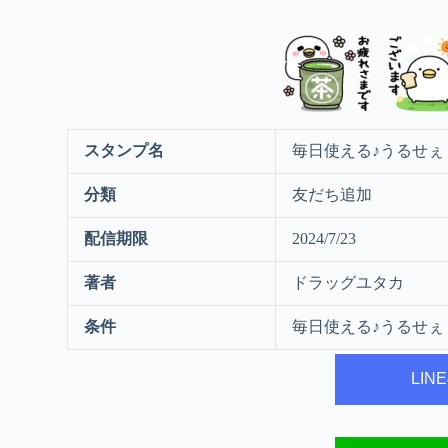
スタンプ名
毎日使える♪うるせぇ
分類
友だち追加
配信期限
2024/7/23
著者
ドラッグユタカ
条件
毎日使える♪うるせぇ
LI