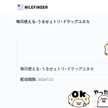
S
k
i
p
毎日使える♪うるせぇトリ×ドラッグユタカ
t
o
c
o
n
t
e
n
t
毎日使える♪うるせぇトリ×ドラッグユタカ
配信期限:
2024/7/23